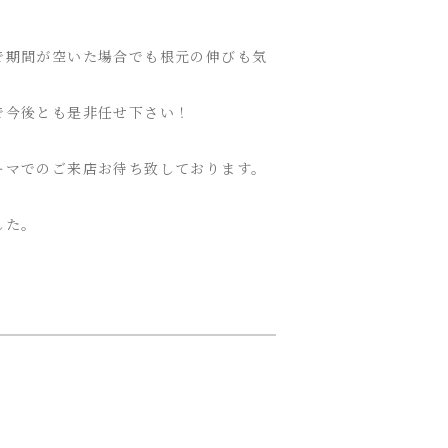
で期間が空いた場合でも根元の伸びも気
で今後とも是非任せ下さい！
ーマでのご来店お待ち致しております。
した。