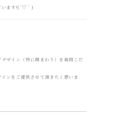
ます!(´▽｀)
。
アデザイン（特に顔まわり）を毎回こだ
ザインをご提供させて頂きたく思いま