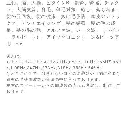
亜鉛、脳、大腸、ビタミンB、副腎、腎臓、チャク
ラ、大脳皮質、育毛、薄毛対策、癒し、落ち着き、
髪の質回復、髪の健康、抜け毛予防、頭皮のデトッ
クス、アンチエイジング、髪の栄養、髪の毛の成
長、髪の毛の艶、アルファ波、シータ波、（バイノ
ーラルビート）、アイソクロニクトーン&ビーツ使
用
etc
例えば、
13Hz,17Hz,33Hz,46Hz,71Hz,85Hz,116Hz,355HZ,45H
z,1.05Hz,247Hz,273Hz,315Hz,355Hz,646Hz
などここに全て上げきれないほどの名蔵器や目的に必要な
固有の特殊周波数が音源の中に入っております。
左右のスピーカーからの周波数の流れも考慮し、制作して
おります。