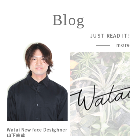
Blog
JUST READ IT!
more
Watai New face Desighner
山下直哉